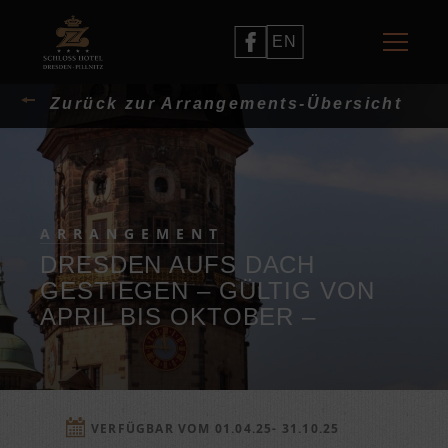
EN
Zurück zur Arrangements-Übersicht
ARRANGEMENT
DRESDEN AUFS DACH
GESTIEGEN – GÜLTIG VON
APRIL BIS OKTOBER –
VERFÜGBAR VOM 01.04.25- 31.10.25