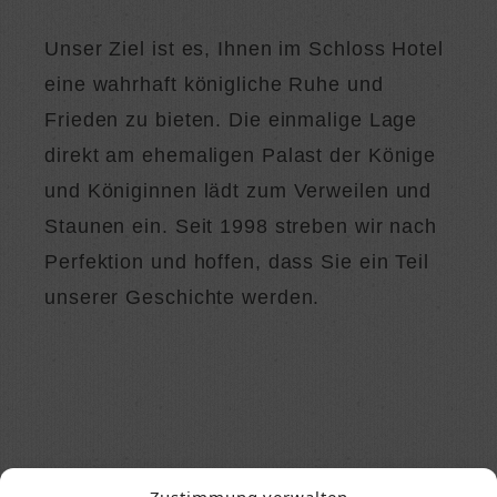
Unser Ziel ist es, Ihnen im Schloss Hotel
eine wahrhaft königliche Ruhe und
Frieden zu bieten. Die einmalige Lage
direkt am ehemaligen Palast der Könige
und Königinnen lädt zum Verweilen und
Staunen ein. Seit 1998 streben wir nach
Perfektion und hoffen, dass Sie ein Teil
unserer Geschichte werden.