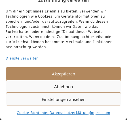
Zustimmung verwalten
Um dir ein optimales Erlebnis zu bieten, verwenden wir
Technologien wie Cookies, um Geräteinformationen zu
speichern und/oder darauf zuzugreifen. Wenn du diesen
Technologien zustimmst, können wir Daten wie das
DIE GESCHICHTE
BEGINNT
Surfverhalten oder eindeutige IDs auf dieser Website
verarbeiten. Wenn du deine Zustimmung nicht erteilst oder
zurückziehst, können bestimmte Merkmale und Funktionen
beeinträchtigt werden.
Im 14. Jahrhundert wird Pillnitz erstmals
Dienste verwalten
als Herrensitz und Rittergut erwähnt.
Akzeptieren
1694 erhielt Kurfürst Johann Georg IV.
das Pillnitzer Anwesen im Tausch gegen
Ablehnen
Schloss und Amt Lichtenwalde. Nach
Einstellungen ansehen
seinem Tod gingen Schloss & Park
Pillnitz in den Besitz seines Bruders
Cookie-Richtlinien
Datenschutzerklärung
Impressum
über, welcher später