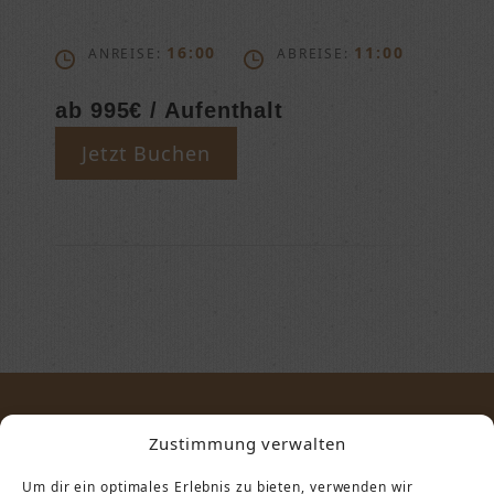
16:00
11:00
ANREISE:
ABREISE:
ab 995€ / Aufenthalt
Jetzt Buchen
Zustimmung verwalten
STARTSEITE
KONTAKT
Um dir ein optimales Erlebnis zu bieten, verwenden wir