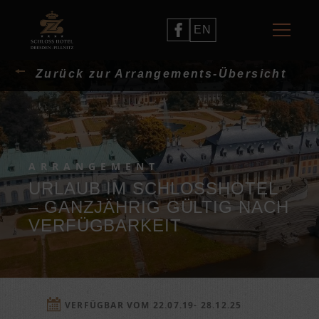
EN
Zurück zur Arrangements-Übersicht
ARRANGEMENT
URLAUB IM SCHLOSSHOTEL
– GANZJÄHRIG GÜLTIG NACH
VERFÜGBARKEIT
VERFÜGBAR VOM 22.07.19- 28.12.25