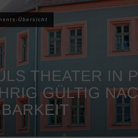
ments-Übersicht
LS THEATER IN P
HRIG GÜLTIG NA
BARKEIT