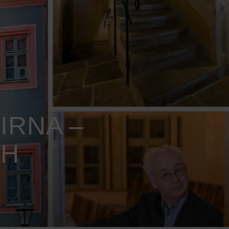
IRNA –
CH