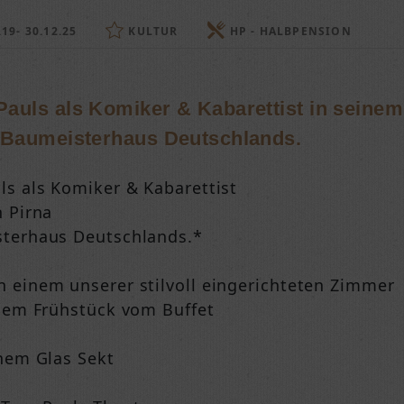
19- 30.12.25
KULTUR
HP - HALBPENSION
auls als Komiker & Kabarettist in seinem
n Baumeisterhaus Deutschlands.
ls als Komiker & Kabarettist
n Pirna
sterhaus Deutschlands.*
 einem unserer stilvoll eingerichteten Zimmer
igem Frühstück vom Buffet
inem Glas Sekt