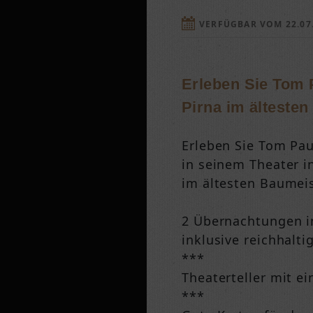
VERFÜGBAR VOM 22.07.
Erleben Sie Tom P
Pirna im älteste
Erleben Sie Tom Pau
in seinem Theater i
im ältesten Baumei
2 Übernachtungen in
inklusive reichhalt
***
Theaterteller mit e
***