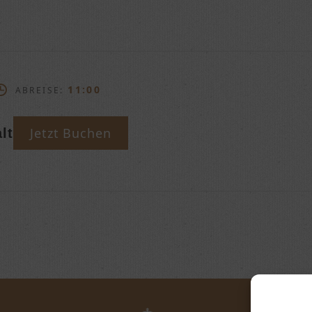
11:00
ABREISE:
Jetzt Buchen
lt