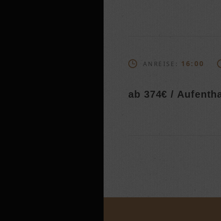
16:00
ANREISE:
ab 374€ / Aufentha