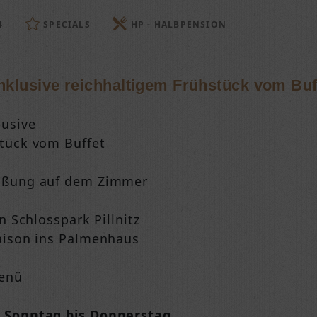
4
SPECIALS
HP - HALBPENSION
nklusive reichhaltigem Frühstück vom Buf
lusive
stück vom Buffet
rüßung auf dem Zimmer
en Schlosspark Pillnitz
aison ins Palmenhaus
enü
n Sonntag bis Donnerstag