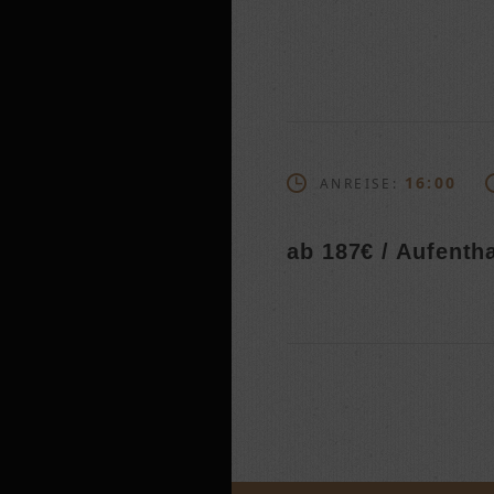
16:00
ANREISE:
ab 187€ / Aufentha