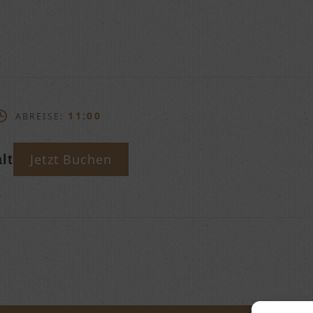
11:00
ABREISE:
Jetzt Buchen
lt