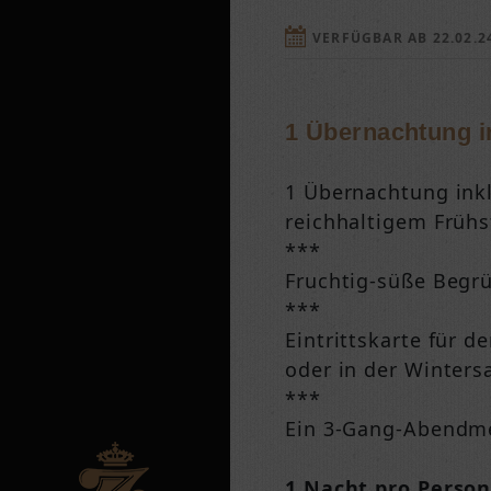
VERFÜGBAR AB 22.02.2
1 Übernachtung i
1 Übernachtung ink
reichhaltigem Früh
***
Fruchtig-süße Beg
***
Eintrittskarte für d
oder in der Winters
***
Ein 3-Gang-Abendm
1 Nacht pro Perso