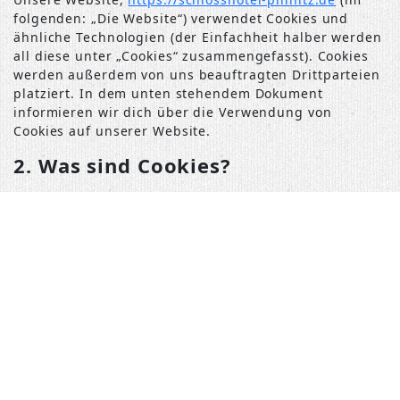
folgenden: „Die Website“) verwendet Cookies und
ähnliche Technologien (der Einfachheit halber werden
all diese unter „Cookies“ zusammengefasst). Cookies
werden außerdem von uns beauftragten Drittparteien
platziert. In dem unten stehendem Dokument
informieren wir dich über die Verwendung von
Cookies auf unserer Website.
2. Was sind Cookies?
Ein Cookie ist eine einfache kleine Datei, die
gemeinsam mit den Seiten einer Internetadresse
versendet und vom Webbrowser auf dem PC oder
einem anderen Gerät gespeichert werden kann. Die
darin gespeicherten Informationen können während
folgender Besuche zu unseren oder den Servern
relevanter Drittanbieter gesendet werden.
3. Was sind Skripte?
Ein Script ist ein Stück Programmcode, das benutzt